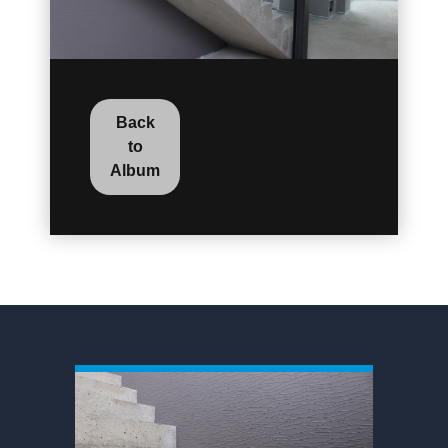
Back
to
Album