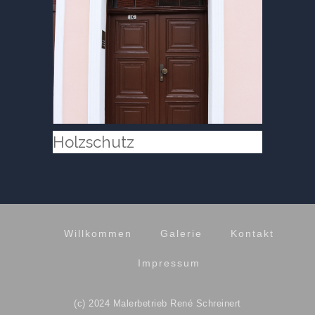
Holzschutz
Willkommen
Galerie
Kontakt
Impressum
(c) 2024 Malerbetrieb René Schreinert