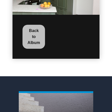
Back
to
Album