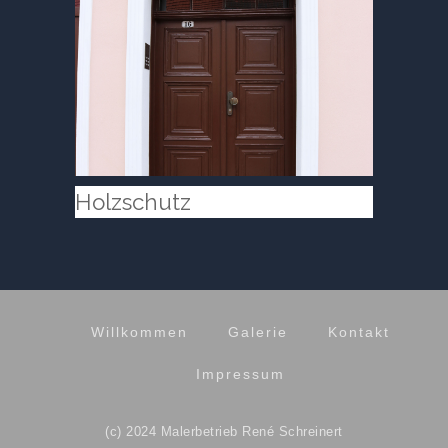
Holzschutz
Willkommen
Galerie
Kontakt
Impressum
(c) 2024 Malerbetrieb René Schreinert